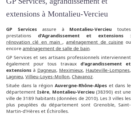
GP Services, agrandissement et
extensions à Montalieu-Vercieu
GP Services
assure à
Montalieu-Vercieu
toutes
prestations
d'Agrandissement et extensions
:
rénovation clé en main
,
aménagement de cuisine
ou
encore
aménagement de salle de bain
.
GP Services et ses artisans professionnels interviennent
également pour tous travaux
d'agrandissement et
extensions
à
Dagneux
,
Meximieux
,
Hauteville-Lompnes
,
Lagnieu
,
Villieu-Loyes-Mollon
,
Chavanoz
.
Située dans la région
Auvergne-Rhône-Alpes
et dans le
département
Isère
,
Montalieu-Vercieu
(38390) est une
ville de 3189 habitants (données de 2010). Les 3 villes les
plus peuplées du département sont Grenoble, Saint-
Martin-d'Hères et Échirolles.